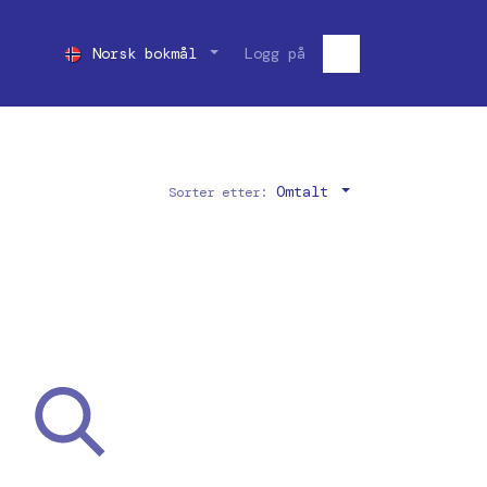
Norsk bokmål
Logg på
Omtalt
Sorter etter: